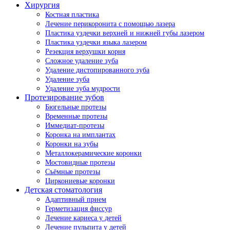
Хирургия
Костная пластика
Лечение перикоронита с помощью лазера
Пластика уздечки верхней и нижней губы лазером
Пластика уздечки языка лазером
Резекция верхушки корня
Сложное удаление зуба
Удаление дистопированного зуба
Удаление зуба
Удаление зуба мудрости
Протезирование зубов
Бюгельные протезы
Временные протезы
Иммедиат-протезы
Коронка на имплантах
Коронки на зубы
Металлокерамические коронки
Мостовидные протезы
Съёмные протезы
Циркониевые коронки
Детская стоматология
Адаптивный прием
Герметизация фиссур
Лечение кариеса у детей
Лечение пульпита у детей