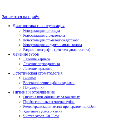
Записаться на приём
Диагностика и консультация
Консультация ортопеда
Консультация стоматолога
Консультация стоматолога детского
Консультация хирурга-имплантолога
Радиовизиография (рентген-диагностика)
Лечение зубов
Лечение кариеса
Лечение периодонтита
Лечение пульпита
Эстетическая стоматология
Виниры
Восстановление зуба вкладками
Полукоронки
Гигиена и отбеливание
Гигиена при обильных отложениях
Профессиональная чистка зубов
Реминерализация эмали препаратом InnoDent
Удаление зубного камня
Чистка зубов Air Flow