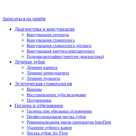
Записаться на приём
Диагностика и консультация
Консультация ортопеда
Консультация стоматолога
Консультация стоматолога детского
Консультация хирурга-имплантолога
Радиовизиография (рентген-диагностика)
Лечение зубов
Лечение кариеса
Лечение периодонтита
Лечение пульпита
Эстетическая стоматология
Виниры
Восстановление зуба вкладками
Полукоронки
Гигиена и отбеливание
Гигиена при обильных отложениях
Профессиональная чистка зубов
Реминерализация эмали препаратом InnoDent
Удаление зубного камня
Чистка зубов Air Flow