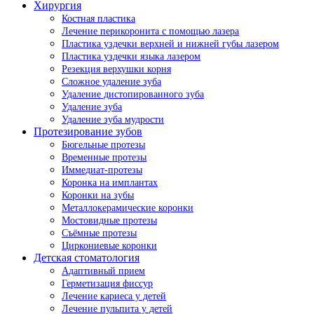
Хирургия
Костная пластика
Лечение перикоронита с помощью лазера
Пластика уздечки верхней и нижней губы лазером
Пластика уздечки языка лазером
Резекция верхушки корня
Сложное удаление зуба
Удаление дистопированного зуба
Удаление зуба
Удаление зуба мудрости
Протезирование зубов
Бюгельные протезы
Временные протезы
Иммедиат-протезы
Коронка на имплантах
Коронки на зубы
Металлокерамические коронки
Мостовидные протезы
Съёмные протезы
Циркониевые коронки
Детская стоматология
Адаптивный прием
Герметизация фиссур
Лечение кариеса у детей
Лечение пульпита у детей